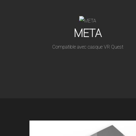
META
Compatible avec casque VR Quest