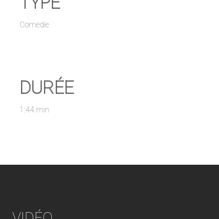
TYPE
Comédie
DURÉE
1:44 min
VIDÉO